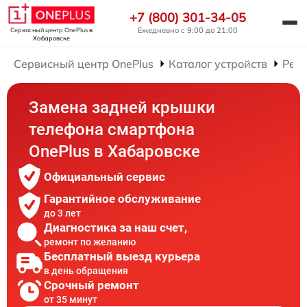
+7 (800) 301-34-05
Ежедневно с 9:00 до 21:00
Сервисный центр OnePlus
в
Хабаровске
Сервисный центр OnePlus
Каталог устройств
Рем
Замена задней крышки
телефона смартфона
OnePlus в Хабаровске
Официальный сервис
Гарантийное обслуживание
до 3 лет
Диагностика за наш счет,
ремонт по желанию
Бесплатный выезд курьера
в день обращения
Срочный ремонт
от 35 минут