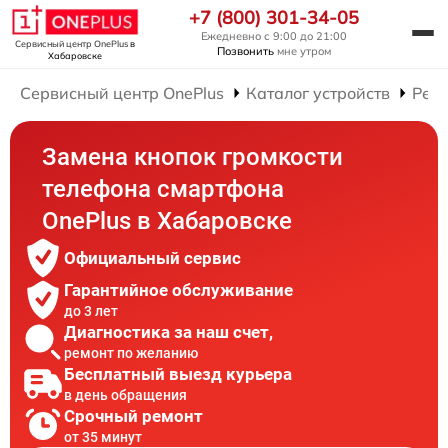
+7 (800) 301-34-05
Ежедневно с 9:00 до 21:00
Сервисный центр OnePlus
в
Позвонить
мне утром
Хабаровске
Сервисный центр OnePlus
Каталог устройств
Рем
Замена кнопок громкости
телефона смартфона
OnePlus в Хабаровске
Официальный сервис
Гарантийное обслуживание
до 3 лет
Диагностика за наш счет,
ремонт по желанию
Бесплатный выезд курьера
в день обращения
Срочный ремонт
от 35 минут