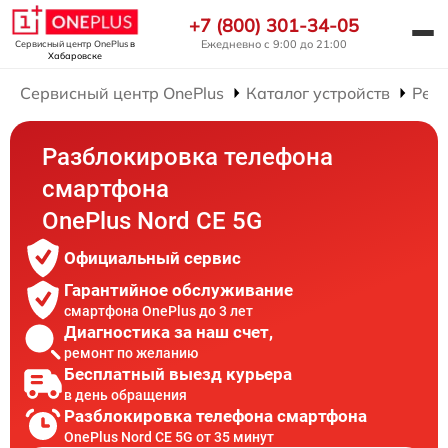
+7 (800) 301-34-05
Ежедневно с 9:00 до 21:00
Сервисный центр OnePlus
в
Хабаровске
Сервисный центр OnePlus
Каталог устройств
Рем
Разблокировка телефона
смартфона
OnePlus Nord CE 5G
Официальный сервис
Гарантийное обслуживание
смартфона OnePlus до 3 лет
Диагностика за наш счет,
ремонт по желанию
Бесплатный выезд курьера
в день обращения
Разблокировка телефона смартфона
OnePlus Nord CE 5G от 35 минут