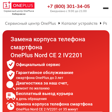
+7 (800) 301-34-05
Ежедневно с 9:00 до 21:00
Сервисный центр OnePlus
в
Хабаровске
Сервисный центр OnePlus
Каталог устройств
Рем
Замена корпуса телефона
смартфона
OnePlus Nord CE 2 IV2201
Официальный сервис
Гарантийное обслуживание
смартфона OnePlus до 3 лет
Диагностика за наш счет,
ремонт по желанию
Бесплатный выезд курьера
в день обращения
Замена корпуса телефона смартфона
OnePlus Nord CE 2 IV2201 от 35 минут