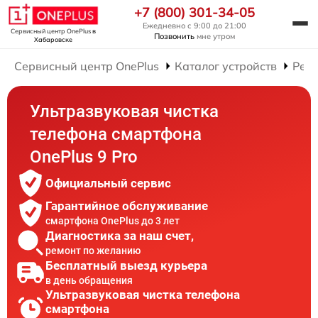
+7 (800) 301-34-05
Ежедневно с 9:00 до 21:00
Сервисный центр OnePlus
в
Позвонить
мне утром
Хабаровске
Сервисный центр OnePlus
Каталог устройств
Рем
Ультразвуковая чистка
телефона смартфона
OnePlus 9 Pro
Официальный сервис
Гарантийное обслуживание
смартфона OnePlus до 3 лет
Диагностика за наш счет,
ремонт по желанию
Бесплатный выезд курьера
в день обращения
Ультразвуковая чистка телефона
смартфона