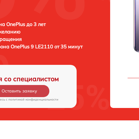
а OnePlus до 3 лет
 желанию
бращения
фона
OnePlus 9 LE2110 от 35 минут
я со специалистом
Оставить заявку
есь c
политикой конфиденциальности