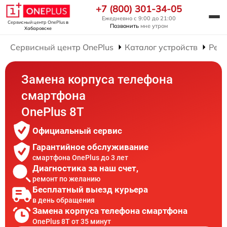
+7 (800) 301-34-05
Ежедневно с 9:00 до 21:00
Сервисный центр OnePlus
в
Позвонить
мне утром
Хабаровске
Сервисный центр OnePlus
Каталог устройств
Рем
Замена корпуса телефона
смартфона
OnePlus 8T
Официальный сервис
Гарантийное обслуживание
смартфона OnePlus до 3 лет
Диагностика за наш счет,
ремонт по желанию
Бесплатный выезд курьера
в день обращения
Замена корпуса телефона смартфона
OnePlus 8T от 35 минут