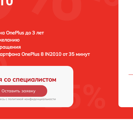
10
а OnePlus до 3 лет
 желанию
бращения
мартфона
OnePlus 8 IN2010 от 35 минут
я со специалистом
Оставить заявку
есь c
политикой конфиденциальности