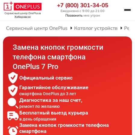
+7 (800) 301-34-05
Ежедневно с 9:00 до 21:00
Сервисный центр OnePlus
в
Позвонить
мне утром
Хабаровске
Сервисный центр OnePlus
Каталог устройств
Рем
Замена кнопок громкости
телефона смартфона
OnePlus 7 Pro
Официальный сервис
Гарантийное обслуживание
смартфона OnePlus до 3 лет
Диагностика за наш счет,
ремонт по желанию
Бесплатный выезд курьера
в день обращения
Замена кнопок громкости телефона
смартфона