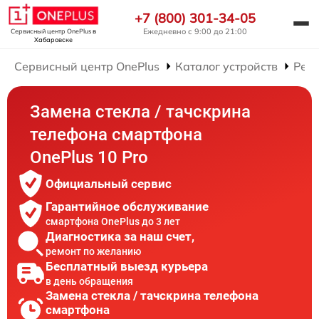
+7 (800) 301-34-05
Ежедневно с 9:00 до 21:00
Сервисный центр OnePlus
в
Хабаровске
Сервисный центр OnePlus
Каталог устройств
Рем
Замена стекла / тачскрина
телефона смартфона
OnePlus 10 Pro
Официальный сервис
Гарантийное обслуживание
смартфона OnePlus до 3 лет
Диагностика за наш счет,
ремонт по желанию
Бесплатный выезд курьера
в день обращения
Замена стекла / тачскрина телефона
смартфона